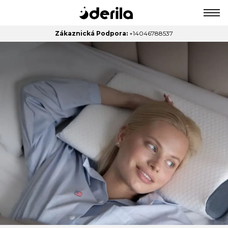
Zákaznická Podpora:
+14046788537